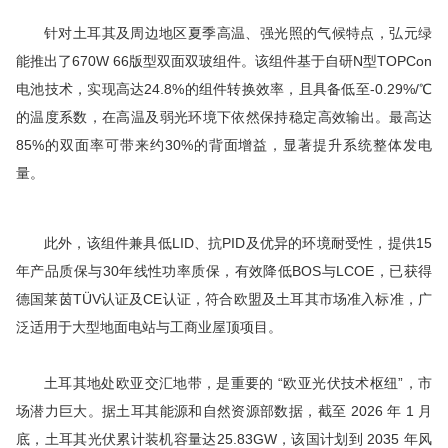
针对土耳其及周边地区夏季高温、强光照的气候特点，弘元绿
能推出了670W 66版型双面双玻组件。该组件基于自研N型TOPCon
电池技术，实现高达24.8%的组件转换效率，且具备低至-0.29%/℃
的温度系数，在高温及弱光环境下依然保持稳定
高效
输出。
最高
达
85%的双面率可带来约30%的背面增益，显著提升系统整体发电
量。
此外，该组件兼具低LID、抗PID及优异的环境耐受性，提供15
年产品质保与30年线性功率质保，有效降低BOS与LCOE，已获得
德国莱茵TÜV认证
及CE认证，符合欧盟及土耳其市场准入标准，广
泛适用于大型地面电站与工商业屋顶项目。
土耳其地处欧亚交汇地带，是重要的 “欧亚光伏技术枢纽”，市
场潜力巨大。据土耳其能源和自然资源部数据，截至 2026 年 1 月
底，土耳其光伏累计装机容量达25.83GW，该国计划到 2035 年风