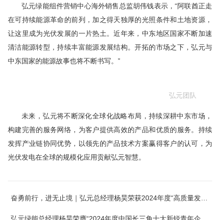
弘元绿能组件营销中心海外销售总监胡伟钱表示，“阿联酋正走
在可持续能源革命的前列，加之得天独厚的光照条件和土地资源，
让这里成为光伏发展的一片热土。近年来，中东地区
国家
不断加速
清洁能源转型，持续丰富能源发展结构。开拓的市场之下，弘元与
中东
国家
的能源故事也将不断书写。”
弘元团队
未来，弘元将不断深化全球化战略布局，持续深耕中东市场，
构建完善的服务网络，为客户提供
高效
的产品和优质的服务。持续
发挥产业链协同优势，以
领先
的产品技术方案赢得客户的认可，为
光伏发电在全球的规模化应用贡献弘元智慧。
奋勇前行，进无止境｜弘元总经理杨昊荣获2024年度“高质量发展领军企业家”殊荣
弘元绿能总经理杨昊荣膺“2024年度中国长三角十大新锐青年企业家”