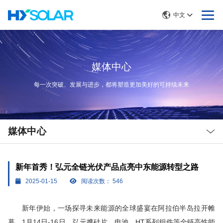
中文
媒体中心
每一次突破、发展与进步，都将塑造更加美好的可持续未来
Local
Nav
媒体中心
Open
Menu
新年首秀！弘元全链光伏产品点亮中东能源转型之路
2025-01-15
阅读次数：
546
新年伊始，一场探寻未来能源的全球盛宴在阿拉伯半岛拉开帷
幕。1月14日-16日，弘元携硅片、电池、HT系列组件等全链高性能